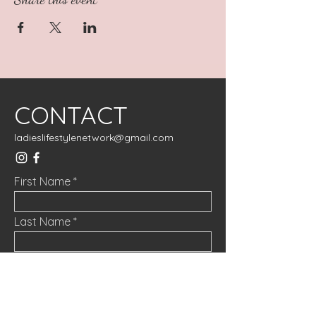
CONTACT
ladieslifestylenetwork@gmail.com
First Name
Last Name
Email
Message